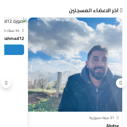
اخر الاعضاء المسجلين
44 سنة
•
•
لبنا
Aliahmad12
31 سنة
•
•
سورية
Abdsy